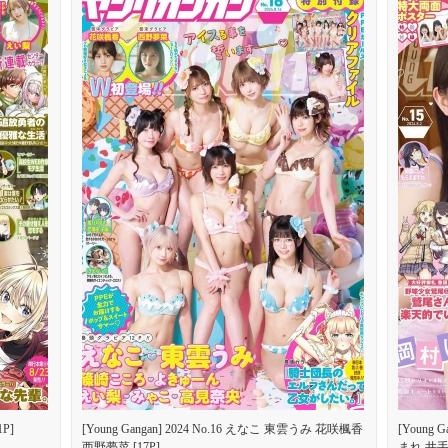
1P]
[Young Gangan] 2024 No.16 えなこ 東雲うみ 花咲楓香
[Young
西野夢菜 [17P]
まれ 井手美