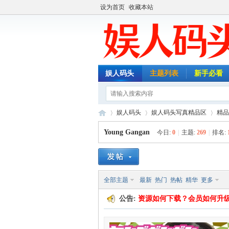
设为首页
收藏本站
娱人码头
主题列表
新手必看
娱人码头
娱人码头写真精品区
精品
Young Gangan
今日:
0
|
主题:
269
|
排名:
娱
»
›
›
全部主题
最新
热门
热帖
精华
更多
公告:
资源如何下载？会员如何升