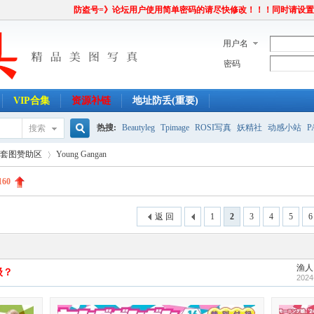
防盗号=》论坛用户使用简单密码的请尽快修改！！！同时请设
用户名
密码
VIP合集
资源补链
地址防丢(重要)
热搜:
Beautyleg
Tpimage
ROSI写真
妖精社
动感小站
P
搜索
搜
套图赞助区
Young Gangan
160
索
›
返 回
1
2
3
4
5
6
渔人
级？
2024