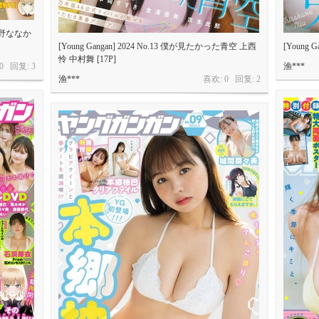
か 矢野ななか
[Young Gangan] 2024 No.13 僕が見たかった青空 上西
[Young 
怜 中村舞 [17P]
 0 回复:
3
渔***
渔***
喜欢: 0 回复:
2