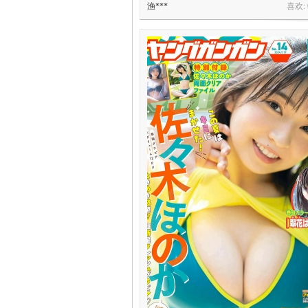
渔***
喜欢:
头