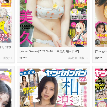
岸ひより 清水
[Young Gangan] 2024 No.07 田中美久 瑚々 [12P]
[Young 
 0 回复:
1
渔***
喜欢: 0 回复:
3
渔***