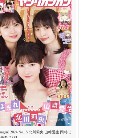
 Gangan] 2024 No.15 北川莉央 山﨑愛生 岡村ほ
希 [13P]