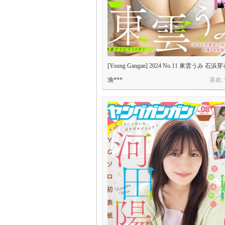
[Young Gangan] 2024 No.11 東雲うみ 石浜芽衣
渔***
喜欢: