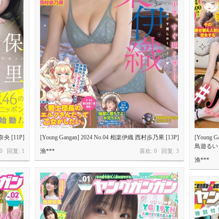
奈央 [11P]
[Young Gangan] 2024 No.04 相楽伊織 西村歩乃果 [13P]
[Young 
鳥遊るい 
 0 回复:
1
渔***
喜欢: 0 回复:
3
渔***