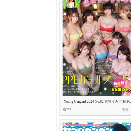
[Young Gangan] 2024 No.02 東雲うみ 世良あさ
渔***
喜欢: