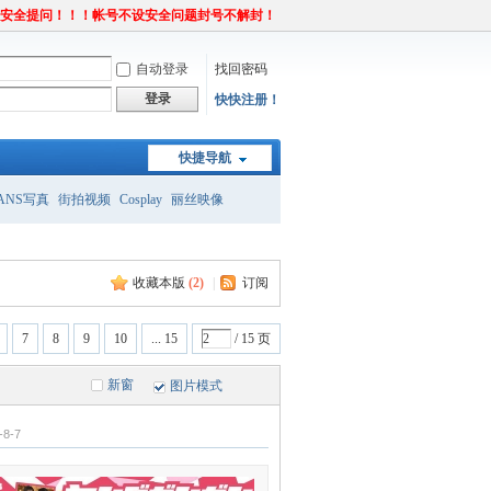
置安全提问！！！帐号不设安全问题封号不解封！
自动登录
找回密码
登录
快快注册！
快捷导航
ANS写真
街拍视频
Cosplay
丽丝映像
收藏本版
(
2
)
|
订阅
7
8
9
10
... 15
/ 15 页
新窗
图片模式
-8-7