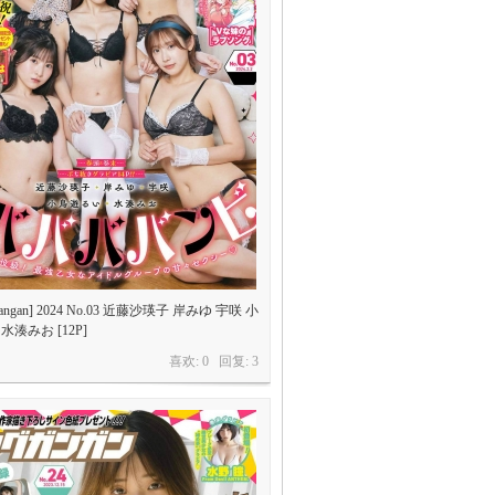
Gangan] 2024 No.03 近藤沙瑛子 岸みゆ 宇咲 小
水湊みお [12P]
喜欢: 0 回复:
3