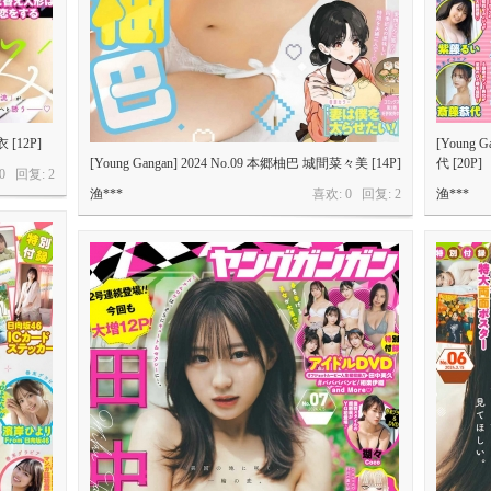
 [12P]
[Young
[Young Gangan] 2024 No.09 本郷柚巴 城間菜々美 [14P]
代 [20P]
 0 回复:
2
渔***
喜欢: 0 回复:
2
渔***