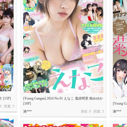
 [15P]
[Young Gangan] 2024 No.01 えなこ 鬼頭明里 南みゆか
[16P]
[Young 
 0 回复:
5
渔***
喜欢: 0 回复:
3
渔***