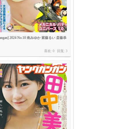
 Gangan] 2024 No.10 南みゆか 紫藤るい 斎藤恭
喜欢: 0 回复:
3