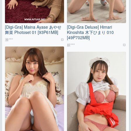
[Digi-Gra] Maina Ayase あやせ
[Digi-Gra Deluxe] Himari
舞菜 Photoset 01 [93P61MB]
Kinoshita 木下ひまり 010
[49P702MB]
渔***
娱***