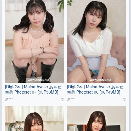
[Digi-Gra] Maina Ayase あやせ
[Digi-Gra] Maina Ayase あやせ
舞菜 Photoset 07 [93P50MB]
舞菜 Photoset 06 [98P49MB]
渔***
渔***