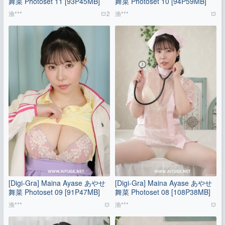
舞菜 Photoset 11 [93P45MB]
舞菜 Photoset 10 [94P59MB]
渔***
2
渔***
[Digi-Gra] Maina Ayase あやせ
[Digi-Gra] Maina Ayase あやせ
舞菜 Photoset 09 [91P47MB]
舞菜 Photoset 08 [108P38MB]
渔***
渔***