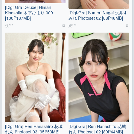
[Digi-Gra Deluxe] Himari
Kinoshita 木下ひまり 009
[Digi-Gra] Sumeri Nagai 永井す
[100P187MB]
みれ Photoset 02 [88P46MB]
娱***
娱***
[Digi-Gra] Ren Hanashiro 花城
[Digi-Gra] Ren Hanashiro 花城
れん Photoset 03 [95P53MB]
れん Photoset 02 [89P44MB]