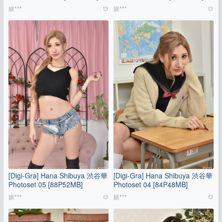
娱***
娱***
[Digi-Gra] Hana Shibuya 渋谷華
[Digi-Gra] Hana Shibuya 渋谷華
Photoset 05 [88P52MB]
Photoset 04 [84P48MB]
娱***
娱***