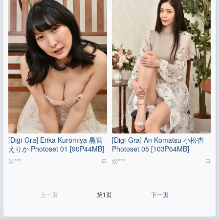
[Digi-Gra] Erika Kuromiya 黒宮
[Digi-Gra] An Komatsu 小松杏
えりか Photoset 01 [90P44MB]
Photoset 05 [103P64MB]
娱***
娱***
上一页
第1页
下一页