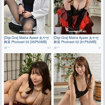
[Digi-Gra] Maina Ayase あやせ
[Digi-Gra] Maina Ayase あやせ
舞菜 Photoset 03 [95P50MB]
舞菜 Photoset 02 [81P52MB]
渔***
1
渔***