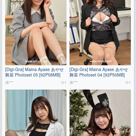
[Digi-Gra] Maina Ayase あやせ
[Digi-Gra] Maina Ayase あやせ
舞菜 Photoset 05 [92P58MB]
舞菜 Photoset 04 [92P50MB]
渔***
1
渔***
1