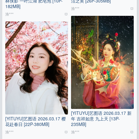
林侠影 一叶江湖 肥皂泡 [10P-
洁之美 [26P-305MB]
182MB]
渔***
渔***
[YITUYU]艺图语 2026.03.17 新
[YITUYU]艺图语 2026.03.17 樱
年 吉祥如意 九上天 [13P-
花赴春日 [22P-380MB]
235MB]
渔***
渔***