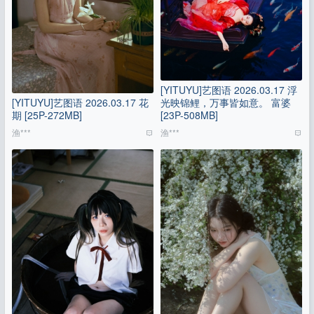
[YITUYU]艺图语 2026.03.17 浮
[YITUYU]艺图语 2026.03.17 花
光映锦鲤，万事皆如意。 富婆
期 [25P-272MB]
[23P-508MB]
渔***
渔***