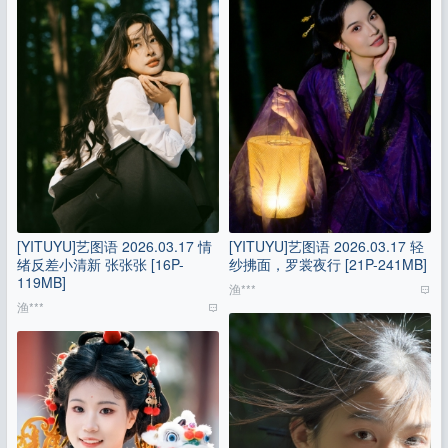
[YITUYU]艺图语 2026.03.17 情
[YITUYU]艺图语 2026.03.17 轻
绪反差小清新 张张张 [16P-
纱拂面，罗裳夜行 [21P-241MB]
119MB]
渔***
渔***