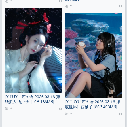
渔***
渔***
[YITUYU]艺图语 2026.03.16 剪
纸拟人 九上天 [10P-186MB]
[YITUYU]艺图语 2026.03.16 海
底世界jk 西柚子 [26P-493MB]
渔***
渔***