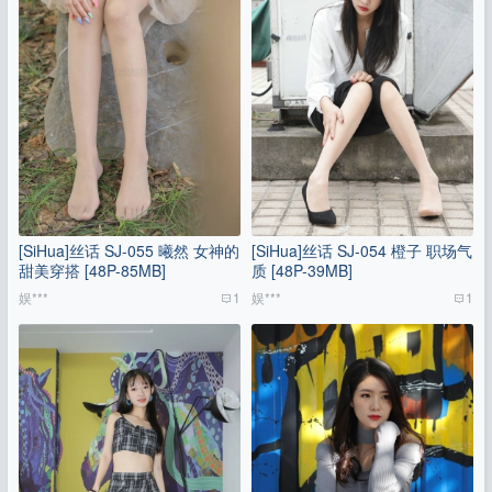
[SiHua]丝话 SJ-055 曦然 女神的
[SiHua]丝话 SJ-054 橙子 职场气
甜美穿搭 [48P-85MB]
质 [48P-39MB]
娱***
1
娱***
1