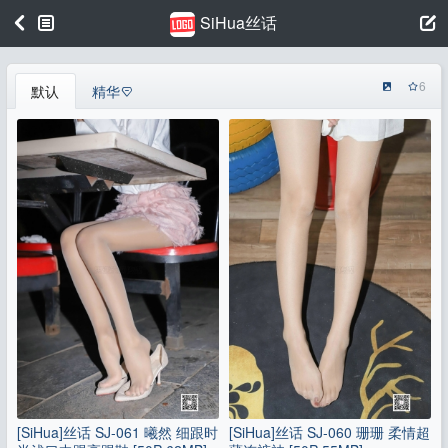
SiHua丝话
6
默认
精华
[SiHua]丝话 SJ-061 曦然 细跟时
[SiHua]丝话 SJ-060 珊珊 柔情超