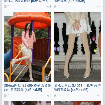
尚浅口中跟高跟鞋 [50P-62MB]
薄连裤袜 [50P-55MB]
娱***
1
娱***
1
[SiHua]丝话 SJ-059 橙子 温柔浅
[SiHua]丝话 SJ-058 小狐狸 步行
口中跟高跟鞋 [54P-74MB]
街日系软妹 [44P-64MB]
娱***
4
娱***
1