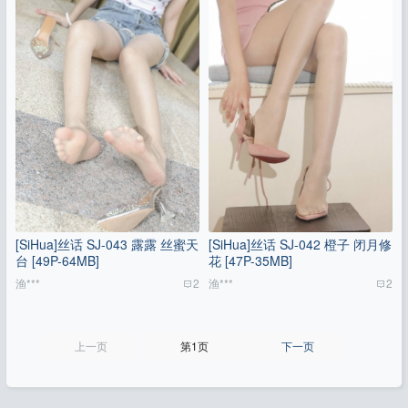
[SiHua]丝话 SJ-043 露露 丝蜜天
[SiHua]丝话 SJ-042 橙子 闭月修
台 [49P-64MB]
花 [47P-35MB]
渔***
2
渔***
2
上一页
第1页
下一页