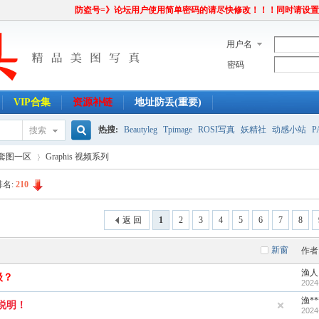
防盗号=》论坛用户使用简单密码的请尽快修改！！！同时请设
用户名
密码
VIP合集
资源补链
地址防丢(重要)
热搜:
Beautyleg
Tpimage
ROSI写真
妖精社
动感小站
P
搜索
搜
P套图一区
Graphis 视频系列
排名:
210
索
›
返 回
1
2
3
4
5
6
7
8
新窗
作者
渔人
级？
2024
渔**
说明！
2024