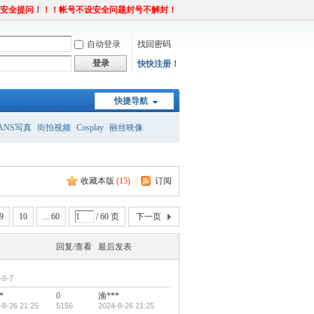
置安全提问！！！帐号不设安全问题封号不解封！
自动登录
找回密码
登录
快快注册！
快捷导航
ANS写真
街拍视频
Cosplay
丽丝映像
收藏本版
(
15
)
|
订阅
9
10
... 60
/ 60 页
下一页
回复/查看
最后发表
-8-7
*
0
渔***
-8-26 21:25
5156
2024-8-26 21:25