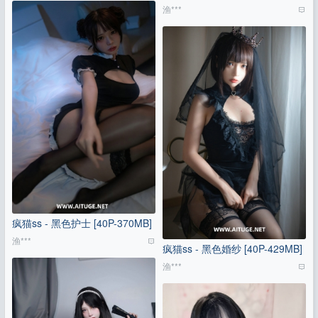
渔***
疯猫ss - 黑色护士 [40P-370MB]
渔***
疯猫ss - 黑色婚纱 [40P-429MB]
渔***