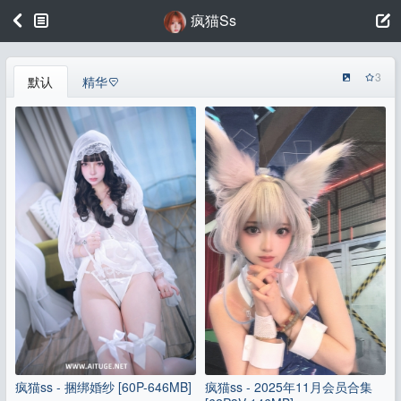
疯猫ss
3
默认
精华
疯猫ss - 捆绑婚纱 [60P-646MB]
疯猫ss - 2025年11月会员合集