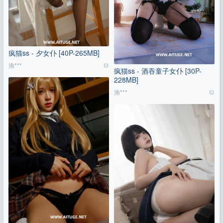
疯猫ss - 夕女仆 [40P-265MB]
渔***
疯猫ss - 酒吞童子女仆 [30P-
228MB]
渔***